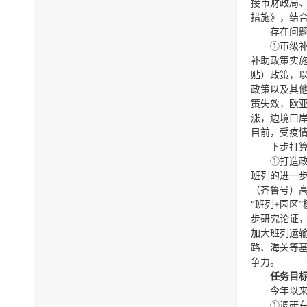
接市财政局
措施》，结
存在问
①市级补
补助政策实施
贴）政策，
政策以及其他
策失效，欧
涨，边境口
目前，受疫
下步打
①打造
班列的进一
（齐鲁号）高
“班列+园区
步研究论证
加大班列运
路、海关等
争力。
任务目
今年以
①调研