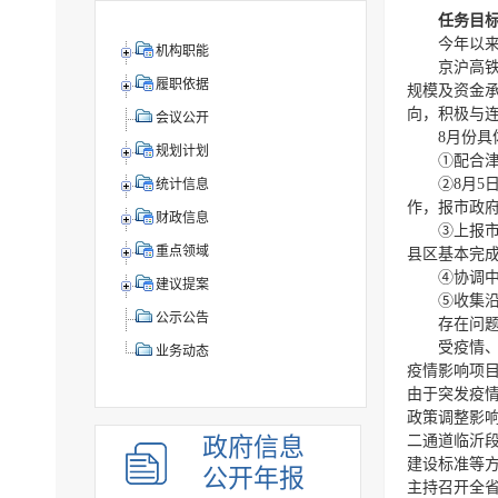
任务目
今年以
机构职能
京沪高
履职依据
规模及资金
向，积极与
会议公开
8月份具
规划计划
①配合
②8月5
统计信息
作，报市政
财政信息
③上报
重点领域
县区基本完
④协调
建议提案
⑤收集
公示公告
存在问
受疫情
业务动态
疫情影响项目
由于突发疫
政策调整影
二通道临沂
政府信息
建设标准等
公开年报
主持召开全