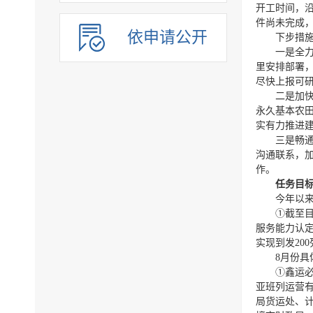
开工时间，
件尚未完成
依申请公开
下步措
一是全
里安排部署
尽快上报可
二是加
永久基本农
实有力推进
三是畅
沟通联系，
作。
任务目
今年以
①截至
服务能力认
实现到发20
8月份具
①鑫运
亚班列运营
局货运处、