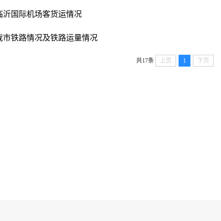
临沂国际机场客货运情况
我市铁路情况及铁路运量情况
共17条
上页
1
下页