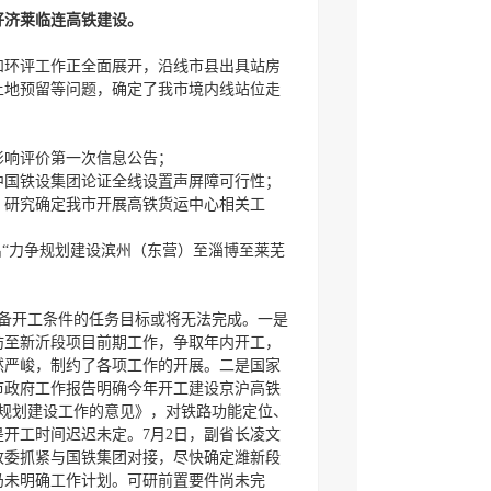
好济莱临连高铁建设。
和环评工作正全面展开，沿线市县出具站房
土地预留等问题，确定了我市境内线站位走
影响评价第一次信息公告；
中国铁设集团论证全线设置声屏障可行性；
，研究确定我市开展高铁货运中心相关工
出“力争规划建设滨州（东营）至淄博至莱芜
备开工条件的任务目标或将无法完成。一是
潍坊至新沂段项目前期工作，争取年内开工，
然严峻，制约了各项工作的开展。二是国家
市政府工作报告明确今年开工建设京沪高铁
规划建设工作的意见》，对铁路功能定位、
开工时间迟迟未定。7月2日，副省长凌文
改委抓紧与国铁集团对接，尽快确定潍新段
仍未明确工作计划。可研前置要件尚未完