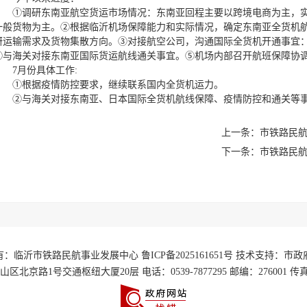
①调研东南亚航空货运市场情况：东南亚回程主要以跨境电商为主，
一般货物为主。②根据临沂机场保障能力和实际情况，确定东南亚全货机
研运输需求及货物集散方向。③对接航空公司，沟通国际全货机开通事宜
④与海关对接东南亚国际货运航线通关事宜。⑤机场内部召开航班保障协
7月份具体工作:
①根据疫情防控要求，继续联系国内全货机运力。
②与海关对接东南亚、日本国际全货机航线保障、疫情防控和通关等
上一条：市铁路民航
下一条：市铁路民航
：临沂市铁路民航事业发展中心 鲁ICP备2025161651号 技术支持：市
北京路1号交通枢纽大厦20层 电话：0539-7877295 邮编：276001 传真：05