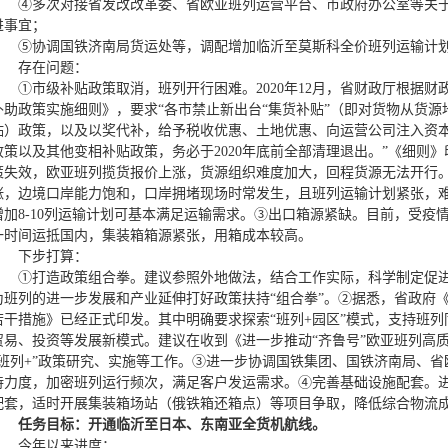
④多次对接省发改改革委、省欧亚班列运营平台、市政府办公室等关
进事宜；
⑤协调国铁济南局货运处等，调配增加临沂至莫斯科全价班列运输计
存在问题：
①市级补贴政策取消，班列开行困难。2020年12月，省财政厅根据
补助政策实施细则》，要求“各市禁止新出台“集货补贴”（即对货物从货
贴）政策，以及以奖代补，给予税收优惠、土地优惠、向运营公司注入资
政策以及其他变相补贴政策，务必于2020年底前全部清理退出。”《细则
策失效，欧亚班列揽货报价上涨，货源组织难度加大，回程货源无法开行
涨，边境口岸能力饱和，口岸拥堵现场时常发生，且班列运输计划紧张，
增加8-10列运输计划可基本满足运输需求。③出口箱源紧缺。目前，受疫
一时间运抵国内，集装箱箱源紧张，用箱成本较高。
下步打算：
①打造政策组合拳。建议参照外地做法，结合工作实际，科学制定促
为班列的进一步发展和产业延伸打好政策扶持“组合拳”。②据悉，省政府《
若干措施》已经正式印发。其中明确要求探索“班列+园区”模式，支持班
贸易、投资等发展新模式。建议在收到《进一步推动“齐鲁号”欧亚班列高
“班列+”政策研究、实施等工作。③进一步协调国铁集团、国铁济南局、
持力度，加密班列运行频次，满足客户发运需求。④完善基础设施配套。
配套，适时开展集装箱场站（俄铁箱还箱点）等项目争取，降低综合物流
任务目标：
开通临沂至日本、东南亚全货机航线。
今年以来进度：