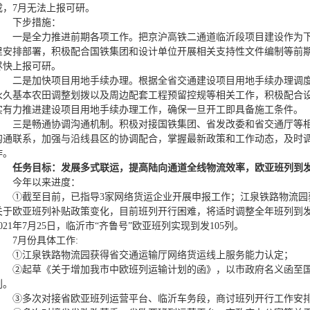
成，7月无法上报可研。
下步措施：
一是全力推进前期各项工作。把京沪高铁二通道临沂段项目建设作为
里安排部署，积极配合国铁集团和设计单位开展相关支持性文件编制等前
尽快上报可研。
二是加快项目用地手续办理。根据全省交通建设项目用地手续办理调
永久基本农田调整划拨以及周边配套工程预留控规等相关工作，积极配合
实有力推进建设项目用地手续办理工作，确保一旦开工即具备施工条件。
三是畅通协调沟通机制。积极对接国铁集团、省发改委和省交通厅等
沟通联系，加强与沿线县区的协调配合，掌握最新政策和工作动态，及时
作。
任务目标：
发展多式联运，提高陆向通道全线物流效率，欧亚班列到发
今年以来进度：
①截至目前，已指导3家网络货运企业开展申报工作；江泉铁路物流园
关于欧亚班列补贴政策变化，目前班列开行困难，将适时调整全年班列到发
2021年7月25日，临沂市“齐鲁号”欧亚班列实现到发105列。
7月份具体工作:
①江泉铁路物流园获得省交通运输厅网络货运线上服务能力认定；
②起草《关于增加我市中欧班列运输计划的函》，以市政府名义函至
划。
③多次对接省欧亚班列运营平台、临沂车务段，商讨班列开行工作安