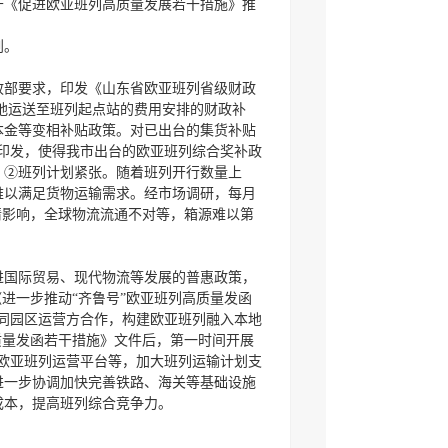
于《促进欧亚班列高质量发展若干措施》推
划。
财政部要求，印发《山东省欧亚班列省级财政
源地运送至班列起点站的费用安排的财政补
本金等变相补贴政策。对已出台的集货补贴
》印发，使得我市出台的欧亚班列综合奖补政
。②班列计划紧张。随着班列开行数量上
难以满足货物运输需求。经市场调研，每月
情影响，全球物流流通不对等，箱源难以第
进国际贸易、现代物流等发展的普惠政策，
进一步推动“齐鲁号”欧亚班列高质量发函
列同园区运营方合作，构建欧亚班列融入本地
质量发函若干措施》文件后，第一时间开展
省欧亚班列运营平台等，加大班列运输计划支
进一步协调加快完善铁路、海关等基础设施
成本，提高班列综合竞争力。