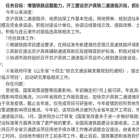
任务目标：
增强铁路运载能力，开工建设京沪高铁二通道临沂段，抓
今年以来进度：
京沪高铁二通道稳评、地质钻探工作基本完成，用地预审、规划选址
规模及资金承诺函，积极对接设计单位，协调沿线管线迁改、道路改移、
向，积极与连云港市对接临连高铁相关工作。
7月份具体工作：
①根据铁路项目建设要求，在网站发布新建潍坊至宿迁高速铁路环境
②高新区提出京沪高铁辅助通道高新区段提隔音防护标准，积极对接
③协调市政府组织召开京沪高铁二通道临沂货运中心规划建设座谈会
作；
④省政府印发《山东省“十四五”综合交通运输发展规划的通知》，提
至临沂项目”，启动研究莱临相关工作。
存在问题：
受疫情、国家政策调整等因素影响，年初确定的7月上报可研，年底具
疫情影响项目推进。2020年省政府工作报告提出，加快京沪高铁二通道
由于突发疫情，截止去年底，仅完成项目可研鉴修，今年疫情防控形势依
政策调整影响项目推进。今年初，该项目再次被列为全省年底开工项目，
二通道临沂段。3月，国务院办公厅转发《国家发改委关于进一步做好铁路
建设标准等方面再次做了更严格的要求，全国高速铁路建设全面收紧。三是
主持召开全省交通建设项目用地手续办理工作推进调度会议提出，由省发
开工时间，沿线地市做好开工前各项工作，截止目前，国铁集团和省政府