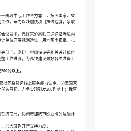
下一阶段中心工作全力靠上，按照国家、省
期工作，全力以赴加快项目推进速度，争取
度会议要求，做好京沪高铁二通道临沂境内
设计单位开展规划选址、用地预审报批，扎
相关部门，密切与中国铁设等相关设计单位
调整工作进度，为高铁建设做好各项准备工
200列以上。
获得网络货运线上服务能力认定。②因国家
任务目标，力争实现到发200列以上；截至
国铁济南局，协调增加我市欧亚班列运输计
排，加大班列开行支持力度；