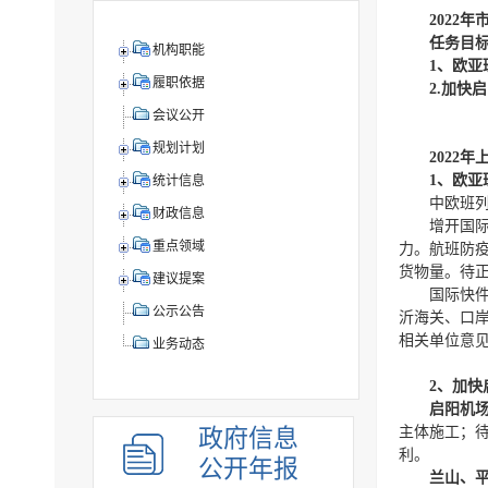
2022
任务目
机构职能
1、欧亚
履职依据
2.加快
会议公开
规划计划
2022
1、欧亚
统计信息
中欧班列
财政信息
增开国际
重点领域
力。航班防疫
货物量。待
建议提案
国际快
公示公告
沂海关、口
相关单位意
业务动态
2、加
启阳机
主体施工；
政府信息
利。
公开年报
兰山、