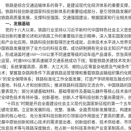
铁路是综合交通运输体系的骨干，是建设现代化经济体系的重要支撑
域。铁路科技创新是国家科技创新体系的重要组成部分，是引领铁路发展
动铁路高质量发展，支撑科技强国、交通强国建设，根据国家和行业相关
一、发展基础
党的十八大以来，铁路行业坚持以习近平新时代中国特色社会主义思
科技创新的重要论述和对铁路工作的重要指示批示精神，深入落实国家创
关和产业化应用，铁路科技创新取得历史性成就，总体技术水平进入世界
中国铁路发展提供了全方位的科技支撑。成功研制拥有完全自主知识产权
组，形成涵盖时速160～350公里不同速度等级的动车组产品谱系，京张高
业运营，时速600公里高速磁浮交通系统成功下线；智能铁路关键技术攻
1.0版；系统掌握高原、高寒、大江大河、艰险山区等复杂地质及气候条
技术；掌握复杂路网条件下高速铁路运营管理和重载铁路运输组织集约化精
体”的安全保障体系；铁路标准化工作全面发展；打造产学研用相互融合的
新基地、科技人才和创新团队；推进铁路科技国际交流合作，中国铁路的
主要表现为：部分关键基础材料、基础零部件及基础元器件等核心技术亟
安全绿色技术有待补强，创新基地、创新人才等科技创新力量尚需提升，
“十四五”时期是开启全面建设社会主义现代化国家新征程的第一个五
关键攻坚期。立足新发展阶段，完整、准确、全面贯彻新发展理念，构建
创新的核心地位、充分发挥科技创新的引领驱动作用提出了更高的要求。
发展中原始创新和核心技术的需求提出者、创新组织者、技术供给者、市
代信息技术等与铁路深度融合，抢占新一轮科技革命和产业变革制高点，