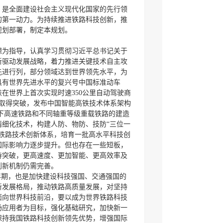
，是全面建设社会主义现代化国家的先行领
的第一动力。为持续推进铁路科技创新，推
规划部署，制定本规划。
想为指导，认真学习贯彻习近平总书记关于
新驱动发展战略，着力推进关键技术自主攻
先进行列，部分领域达到世界领先水平，为
具有世界先进水平的复兴号中国标准动车
铁在世界上首次实现时速350公里自动驾驶商
关取得突破，发布中国智能高铁技术体系架构
件下高速铁路和不同轴重等级重载铁路的建造
细化技术，构建人防、物防、技防“三位一
铁路技术创新体系，培育一批高水平科技创
国际影响力逐步提升。但也存在一些短板，
待突破，更高速度、更加智能、更高效率及
创新机制仍需完善。
年期，也是加快建设科技强国、交通强国的
新发展格局，推动铁路高质量发展，对坚持
面向世界科技前沿，要以成为世界铁路科技
场应用者为目标，强化基础研究，加快新一
保持我国铁路科技创新领先优势，增强国际