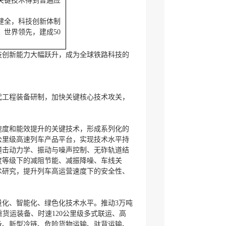
关键技术得到普遍应
健全，科技创新体制
世界领先，建成50
科技创新能力大幅跃升，成为全球铁路科技的
。
代工程装备研制，加快关键核心技术攻关，
速度和能效提升的关键技术，形成系列化的
0公里级高速列车产品平台，实现技术水平持
撞击动力学、振动与噪声控制、无砟轨道结
度等级下的减阻节能、减振降噪、车线关
术研究，提升列车高运营速度下的安全性、
化、智能化、绿色化技术水平。推动3万吨
重货运装备、时速120公里级多式联运、高
备、新型冷链、危险货物运输、驮背运输、