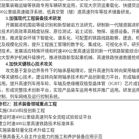
双层集装箱运输等铁路专用车辆研发运用，实现大宗货运重载化、快捷货
600公里级高速磁浮系统、低真空管（隧）道高速列车等技术储备研发。
3.加强现代工程装备技术研发
开展掘进机围岩等级识别和新型破岩方法研究，研制新一代隧道掘进
息技术的高效率高精度钻探、原位测试、岩土试验、物探、遥感设备。开
研发，推进复杂环境下智能化、谱系化、可配置的铁路线路勘察、建造、
究及规模化应用，提升工程施工管理的数字化、集成化、可视化水平。研
键技术。发展适应特殊环境和时速400公里高速运营的新一代铁路智能综
动大型养护机械升级换代，推进铁路新型起重机械、高速铁路快速救援抢
4.加快关键核心技术攻关
攻克基于复杂边界条件下的轴承基础理论，提升高速列车转向架用轴
护等关键核心技术，建设转向架用轴承技术和产品创新能力平台，形成轴
运用。提升高速列车用车轮、车轴及绝缘栅双极型晶体管（IGBT）芯片
系，形成完整技术创新平台，实现产品装车运用考核并推广运用。研发运
控制、列车网络及运行控制系统。
专栏2：技术
装备领域重点工程
实施CR450科技创新工程
建设时速400公里级高速列车全流程试验验证平台
建立时速400公里高速铁路技术标准体系
实施装备轻量化技术升级工程
开展具备无人自主作业能力的施工和养护装备应用示范