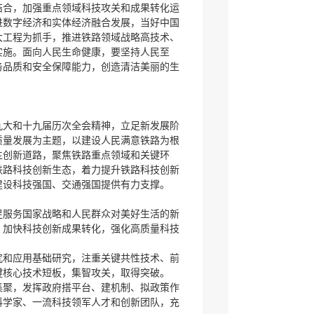
结合，加强重点领域科技攻关和成果转化运
进数字经济和实体经济融合发展，当好中国
大工程为抓手，推进铁路领域战略高技术、
实施。面向人民生命健康，要坚持人民至
务品质和安全保障能力，创造清洁美丽的生
九大和十九届历次全会精神，立足新发展阶
质量发展为主题，以建设人民满意铁路为根
主创新道路，聚焦铁路重点领域和关键环
铁路科技创新生态，着力提升铁路科技创新
建设科技强国、交通强国提供有力支撑。
足服务国家战略和人民群众对美好生活的新
，加快科技创新成果转化，强化高质量科技
究和应用基础研究，注重关键共性技术、前
键核心技术短板，集智攻关，取得突破。
集聚，发挥政府搭平台、建机制、拟政策作
科学家、一流科技领军人才和创新团队，充