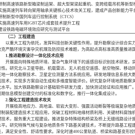
研制高速铁路新型箱梁制运架、超大型架梁起重机、变跨缆载吊机等新型
实施高速列车转向架用轴承关键核心技术攻关工程，建成产品创新能力平
研制新型中国列车运行控制系统（CTCS）
实施高速列车用IGBT芯片成套技术提升工程
建设铁路电磁环境效应研究与测试平台
（二）工程建造
以重大工程为依托，发挥科技创新关键性作用，提升勘察设计综合实
攻克严酷环境灾害孕灾机理及防控技术难题，为高起点高标准高质量推进
1.推进勘察设计一体化技术应用
开展面向特殊地质环境、复杂气象环境下的遥感目标识别技术研发，
应性。研究北斗卫星导航、机载雷达、无人机低空遥感、航空物探、移动同
天地一体化勘察技术、卫星定位测量方法系统应用。研发地理信息系统大数
线技术，实现多方案自动生成和多维度智能评价。研究复杂环境地质勘察
化水平。加大铁路勘察设计基础软件研发力度，加快测试验证和应用推广
周期信息模型创建交付的标准化和数字化，推行一体化集成设计。
2.强化工程建造技术攻关
开展极高地应力、高地温、软岩大变形、强震活动断裂等极端复杂地
预制装配建造技术工程应用，突破工程材料地缘材质利用、关键材料腐蚀
键技术，服务重大工程建设。推进复杂特殊结构桥梁及桥上无缝线路设计
水平。研究特殊气候与复杂地质条件下路基关键技术，不断提升路基工程
关，满足安全性、舒适性要求。深化时速400公里轨道、桥梁和路基变形