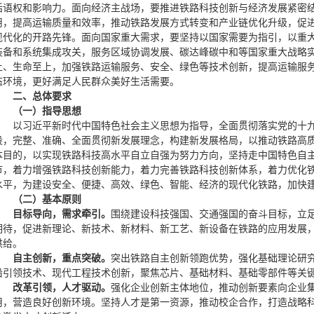
话语权和影响力。面向经济主战场，要推进铁路科技创新与经济发展紧密
用，提高运输质量和效率，推动铁路发展方式转变和产业链优化升级，促
现代化的开路先锋。面向国家重大需求，要坚持以国家需要为指引，以重
装备和系统集成攻关，服务区域协调发展、碳达峰碳中和等国家重大战略
上、生命至上，加强铁路运输服务、安全、绿色等技术创新，提高运输服
态环境，更好满足人民群众美好生活需要。
二、总体要求
（一）指导思想
以习近平新时代中国特色社会主义思想为指导，全面贯彻落实党的十
段，完整、准确、全面贯彻新发展理念，构建新发展格局，以推动铁路高
本目的，以实现铁路科技高水平自立自强为努力方向，坚持走中国特色自
节，着力增强铁路科技创新能力，着力完善铁路科技创新体系，着力优化
水平，为建设安全、便捷、高效、绿色、智能、经济的现代化铁路，加快
（二）基本原则
目标导向，需求牵引。
围绕建设科技强国、交通强国的奋斗目标，立
期待，促进新理论、新技术、新材料、新工艺、新设备在铁路的应用发展
供给。
自主创新，重点突破。
突出铁路自主创新领跑优势，强化基础理论研
沿引领技术、现代工程技术创新，聚焦芯片、基础材料、基础零部件等关
改革引领，人才驱动。
强化企业创新主体地位，推动创新要素向企业
用，营造良好创新环境。坚持人才是第一资源，推动校企合作，打造战略