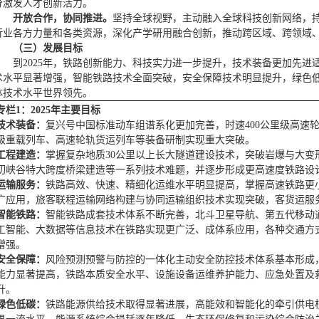
分激发人才创新活力。
开放合作，协同推进。
坚持全球视野，主动融入全球科技创新网络，
行业各方力量和各类资源，深化产学研用融合创新，推动跨区域、跨领域
（三）发展目标
到2025年，铁路创新能力、科技实力进一步提升，技术装备更加先
术水平显著增强，智能铁路技术全面突破，安全保障技术明显提升，绿色
体技术水平世界领先。
专栏1：2025年主要目标
技术装备：
复兴号中国标准动车组谱系化更加完善，时速400公里级高速
级重载列车、高速轮轨货运列车等装备研制实现重大突破。
工程建造：
掌握复杂地质30公里以上长大隧道建设技术，突破岩爆与大变
切峡谷特大跨度桥梁建造等一系列技术难题，并逐步形成更高速度铁路设
运输服务：
铁路高效、快速、精细化运维水平明显提高，掌握高速铁路更
广应用，旅客联程运输网络构建与协同运输组织技术实现突破，客货运服
智能铁路：
智能铁路成套技术体系不断完善，北斗卫星导航、第五代移动通
工智能、大数据等信息技术在铁路实现更广泛、成体系应用，各种交通方
增强。
安全保障：
风险预测预警与防控的一体化主动安全防控技术体系基本形成
能力显著提高，铁路本质安全水平、设施设备运维养护能力、应急处置及
升。
绿色低碳：
铁路能源供给技术取得显著进展，高能效和智能化的牵引供电