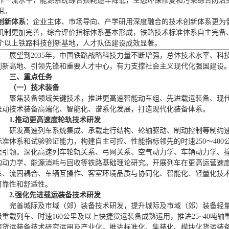
界一流水平，能源系统综合损耗逐年降低，生态环保修复和污染综合防治
用。
创新体系：
企业主体、市场导向、产学研用深度融合的技术创新体系更为
机制更加完善，综合评价指标体系基本形成，铁路技术标准体系自主完备、
个以上铁路科技创新基地，人才队伍建设成效显著。
展望到2035年，中国铁路战略科技力量不断增强，总体技术水平、
创新高地、引领先锋和重要人才中心，有力支撑社会主义现代化强国建设
三、重点任务
（一）技术装备
聚焦装备领域关键技术，推进更高速智能动车组、先进载运装备、现
推动技术装备高端化、智能化、谱系化发展，打造现代化装备体系。
1.推动更高速度轮轨技术研发
研发高速列车系统集成、承载走行结构、轮轴驱动、制动控制等制约
标准体系和试验验证能力，构建自主可控、性能指标领先的时速250～40
续引领。深化高速列车轮轨关系、弓网关系、空气动力学、车辆动力学、
构动力学、能源消耗与回收等铁路基础理论研究。开展列车在更高运营速
系、流固耦合、车辆互操作、客室环境品质与协同化、智能化、轻量化技
可靠性和舒适性。
2.强化先进载运装备技术研发
完善城际及市域（郊）装备技术研发，提升城际及市域（郊）装备轻量
级重载列车、时速160公里及以上快捷货运装备成熟运用，推进25~40吨轴
速货运装备技术研究运用及产业化。推进标准化、集装化、模块化货运装