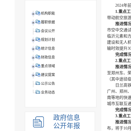
2024
1.重点
机构职能
带动航空旅
履职依据
推进情
市空中交通试
会议公开
临沂元素和
规划计划
建设和无人机
输时效提升3
统计信息
完成情
财政信息
2.重点
重点领域
推进情
至郑州东、荣
建议提案
（其中途径临
公示公告
日兰高
广州、郑州、
业务动态
南等地的快速
城市互联互
完成情
3.重点
政府信息
推进情
公开年报
布，将于10