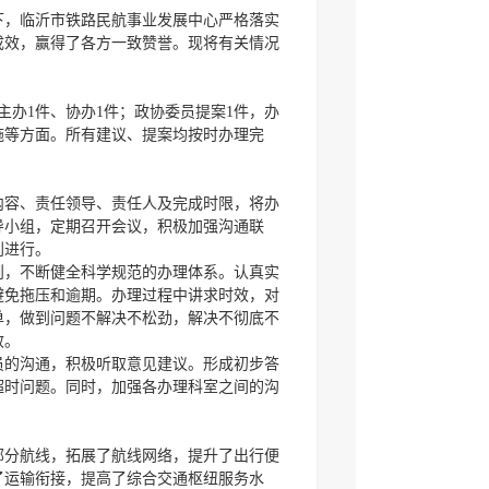
持下，临沂市铁路民航事业发展中心严格落实
成效，赢得了各方一致赞誉。现将有关情况
主办1件、协办1件；政协委员提案1件，办
施等方面。所有建议、提案均按时办理完
内容、责任领导、责任人及完成时限，将办
导小组，定期召开会议，积极加强沟通联
利进行。
则，不断健全科学规范的办理体系。认真实
避免拖压和逾期。办理过程中讲求时效，对
单，做到问题不解决不松劲，解决不彻底不
效。
员的沟通，积极听取意见建议。形成初步答
超时问题。同时，加强各办理科室之间的沟
部分航线，拓展了航线网络，提升了出行便
了运输衔接，提高了综合交通枢纽服务水