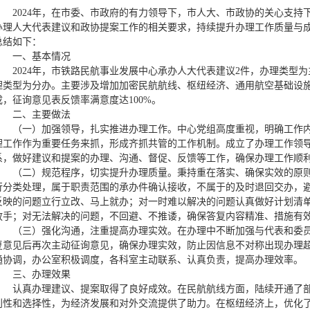
2024年，在市委、市政府的有力领导下，市人大、市政协的关心支
办理人大代表建议和政协提案工作的相关要求，持续提升办理工作质量与
总结如下：
一、基本情况
2024年，市铁路民航事业发展中心承办人大代表建议2件，办理类型为
理类型为分办。主要涉及增加加密民航航线、枢纽经济、通用航空基础设
成，征询意见表反馈率满意度达100%。
二、主要做法
（一）加强领导，扎实推进办理工作。中心党组高度重视，明确工作
理工作作为重要任务来抓，形成齐抓共管的工作机制。成立了办理工作领
系，做好建议和提案的办理、沟通、督促、反馈等工作，确保办理工作顺
（二）规范程序，切实提升办理质量。秉持重在落实、确保实效的原
行分类处理，属于职责范围的承办件确认接收，不属于的及时退回交办，
反映的问题立行立改、马上就办；对一时难以解决的问题认真做好计划清
放手；对无法解决的问题，不回避、不推诿，确保答复内容精准、措施有
（三）强化沟通，注重提高办理实效。在办理中不断加强与代表和委
复意见后再次主动征询意见，确保办理实效，防止因信息不对称出现办理
通协调，办公室积极调度，各科室主动联系、认真负责，提高办理效率。
三、办理效果
认真办理建议、提案取得了良好成效。在民航航线方面，陆续开通了
利性和选择性，为经济发展和对外交流提供了助力。在枢纽经济上，优化