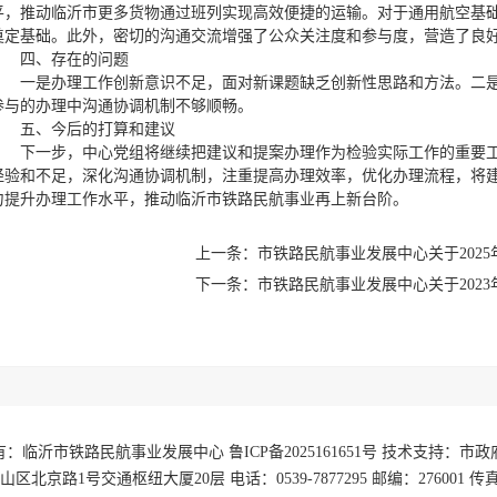
平，推动临沂市更多货物通过班列实现高效便捷的运输。对于通用航空基
奠定基础。此外，密切的沟通交流增强了公众关注度和参与度，营造了良
四、存在的问题
一是办理工作创新意识不足，面对新课题缺乏创新性思路和方法。二
参与的办理中沟通协调机制不够顺畅。
五、今后的打算和建议
下一步，中心党组将继续把建议和提案办理作为检验实际工作的重要
经验和不足，深化沟通协调机制，注重提高办理效率，优化办理流程，将
力提升办理工作水平，推动临沂市铁路民航事业再上新台阶。
上一条：市铁路民航事业发展中心关于202
下一条：​市铁路民航事业发展中心关于20
：临沂市铁路民航事业发展中心 鲁ICP备2025161651号 技术支持：市
北京路1号交通枢纽大厦20层 电话：0539-7877295 邮编：276001 传真：05