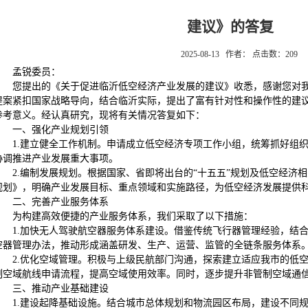
建议》的答复
2025-08-13 作者： 点击数：
209
孟锐委员：
您提出的《关于促进临沂低空经济产业发展的建议》收悉，感谢您对
提案紧扣国家战略导向，结合临沂实际，提出了富有针对性和操作性的建
参考意义。经认真研究，现将有关情况答复如下：
一、强化产业规划引领
1.建立健全工作机制。申请成立低空经济专项工作小组，统筹抓好组
协调推进产业发展重大事项。
2.编制发展规划。根据国家、省即将出台的“十五五”规划及低空经济
规划》，明确产业发展目标、重点领域和实施路径，为低空经济发展提供
二、完善产业服务体系
为构建高效便捷的产业服务体系，我们采取了以下措施：
1.加快无人驾驶航空器服务体系建设。借鉴传统飞行器管理经验，结
空器管理办法，推动形成涵盖研发、生产、运营、监管的全链条服务体系
2.优化空域管理。积极与上级民航部门沟通，探索建立适应我市的低
制空域航线申请流程，提高空域使用效率。同时，逐步提升非管制空域通
三、推动产业基础建设
1.建设起降基础设施。结合城市总体规划和物流园区布局，建设不同