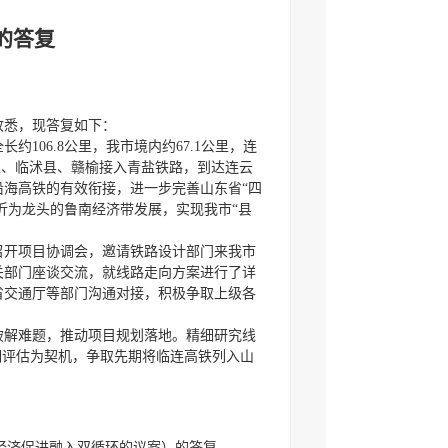
的答复
收悉，现答复如下：
106.8公里，我市境内约67.1公里，连
区、临沭县、赣榆接入青盐铁路，到达连云
海高铁的有效衔接，进一步完善山东省“四
沂为龙头的鲁南经济带发展，实现我市“县
召开项目协调会，邀请铁路设计部门来我市
关部门座谈交流，就线路走向方案进行了详
省交通厅等部门沟通对接，积极争取上级各
破解难题，推动项目规划落地。精细研究线
期评估为契机，争取先期将临连高铁列入山
纽经济促进融入双循环的议案）的答复