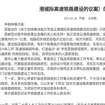
港城际高速铁路建设的议案）
2023-05-30 作者： 点击数：
尹相坤等代表：
您提出的《关于加快推进临沂至连云港城际高速铁路建设的议案》已
感谢您对我市铁路事业发展的关心和支持！临沂至连云港高速铁路，全长约
云港境内约39.7公里，线路初步规划自临沂北站引出，经沂河新区、河东
港站。建设临连城际高铁，有利于助推临沂市国家物流枢纽建设，实现与沿
横六纵三环”高速铁路网布局，打造临沂“米”字型高铁枢纽城市，促进以临
县通高铁”的规划目标。目前，该项目尚未列入国家规划。
我中心着力推进项目进程，筹备成立了临连高铁推进工作专班；牵头
沟通对接，开展临连高铁线路研究；会同设计院赴沂河新区、河东区与相
细研究论证；市委主要负责同志、市政府分管同志多次带队赴国铁集团、
部门对我市铁路建设工作的支持。
下一步，我中心将紧盯临连高铁规划工作重点和关键环节，千方百计
路规划，多点多向加强沟通。以山东省“十四五”综合交通运输发展规划中
东省铁路网规划，为项目尽早实施创造有利条件。
再次感谢您对全市铁路建设工作的关心和支持！
上一条：对市二十届人大三次会议第20240047号建议（关于大力发展枢