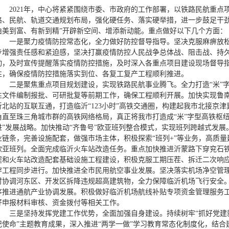
2021年，中心将紧紧围绕市委、市政府的工作部署，以铁路民航重
路、民航、轨道交通规划布局，强化硬任务、落实硬举措，进一步鼓足干劲
由美到富、有新到精”开辟新空间、增添新动能。重点做好以下几个方面：
一是聚力疫情防控常态化，全力做好防控督导指导。坚决克服麻痹放
步增强责任感和紧迫感，坚决打赢疫情防控人民战争总体战、阻击战、持久
动，及时宣传提醒落实疫情防控措施，及时深入各重点项目建设现场督导
性，确保疫情防控措施落实到位、各复工复产工程顺利推进。
二是聚焦重点项目规划建设，实现铁路民航事业腾飞。全力打造“米”
性文件编制报批、可研批复等前期工作，确保工程顺利开展。加快实现鲁
沂北站的互联互通，打造临沂“123小时”高铁交通圈，构建起我市北接京
角直至珠三角城市群的高铁网络格局，真正将我市打造成“米”字型高铁枢
进”发展战略。加快推动“齐鲁号”欧亚班列整合模式，实现班列跨越式发
业链条，完善设施配套，做强市场主体，积极探索“班列+”等业务，高质
欧亚班列。全面完成临沂火车站改造任务。重点加快推进沂蒙路下穿兖石
程和火车站改造配套基础设施工程建设，积极克服工期压茬、拆迁二次响
穿工程同步进行。加快推进全市民用航空事业发展。坚决落实机场净空管
时协调河东区、开发区拆降违规超高建筑物，全力保障临沂机场飞行安全
序推进通航产业协调发展。积极做好临沂机场航线补贴专项资金管理服务
好申报材料审核、资金拨付等相关工作。
三是坚持发挥党建工作优势，全面加强自身建设。持续树牢“抓好党建
记使命”主题教育成果，深入推进“两学一做”学习教育常态化制度化，结合