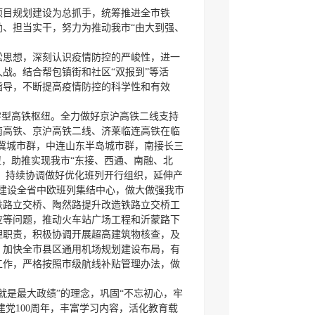
点项目规划建设为总抓手，统筹推进全市铁
、担当实干，努力为推动我市“由大到强、
松思想，深刻认识疫情防控的严峻性，进一
战。结合帮包镇街和社区“双报到”等活
指导，不断提高疫情防控的科学性和有效
字型高铁枢纽。全力做好京沪高铁二线支持
南高铁、京沪高铁二线、济莱临连高铁在临
津冀城市群，中连山东半岛城市群，南接长三
纽，助推实现我市“东接、西通、南融、北
展。持续协调做好优化班列开行组织，延伸产
量建设全省中欧班列集结中心，做大做强我市
铁路立交桥、陶然路提升改造铁路立交桥工
应等问题，推动火车站广场工程和沂蒙路下
理职责，积极协调开展超高建筑物核查，及
。加快全市县区通用机场规划建设布局，有
工作，严格按照市级航线补贴管理办法，做
就是最大政绩”的理念，巩固“不忘初心，牢
建党100周年，丰富学习内容，活化教育载