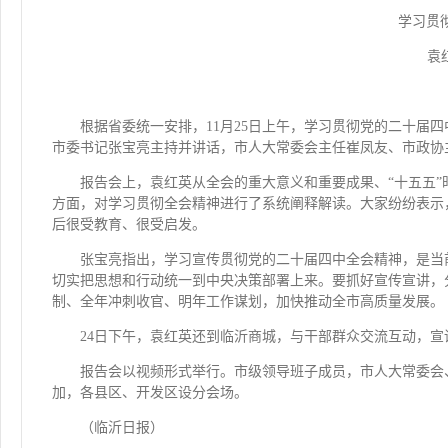
学习贯
袁
根据省委统一安排，11月25日上午，学习贯彻党的二十届
市委书记张宝亮主持并讲话，市人大常委会主任崔凤友、市政协
报告会上，袁红英从全会的重大意义和重要成果、“十五五
方面，对学习贯彻全会精神进行了系统阐释解读。大家纷纷表示
后很受教育、很受启发。
张宝亮指出，学习宣传贯彻党的二十届四中全会精神，是当
切实把思想和行动统一到中央决策部署上来。要抓好宣传宣讲，
制、全年冲刺收官、明年工作谋划，加快推动全市高质量发展。
24日下午，袁红英还到临沂商城，与干部群众交流互动，
报告会以视频形式举行。市级领导班子成员，市人大常委会
加，各县区、开发区设分会场。
（临沂日报）