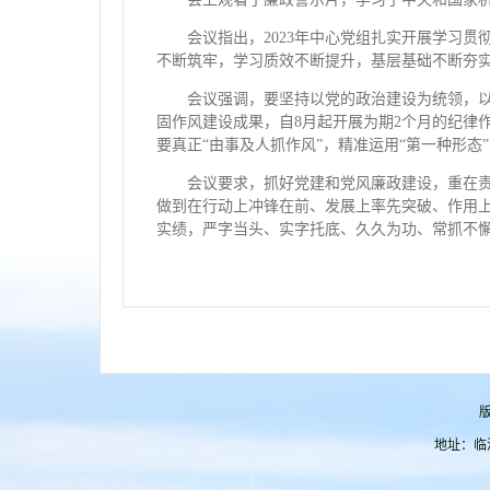
会议指出，2023年中心党组扎实开展学习
不断筑牢，学习质效不断提升，基层基础不断夯
会议强调，要坚持以党的政治建设为统领，
固作风建设成果，自8月起开展为期2个月的纪律
要真正“由事及人抓作风”，精准运用“第一种形
会议要求，抓好党建和党风廉政建设，重在责
做到在行动上冲锋在前、发展上率先突破、作用
实绩，严字当头、实字托底、久久为功、常抓不
版
地址：临沂市